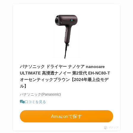
パナソニック ドライヤー ナノケア nanocare
ULTIMATE 高浸透ナノイー 第2世代 EH-NC80-T
オーセンティックブラウン【2024年最上位モデ
ル】
パナソニック(Panasonic)
口コミを見る
Amazonで探す
ポチップ