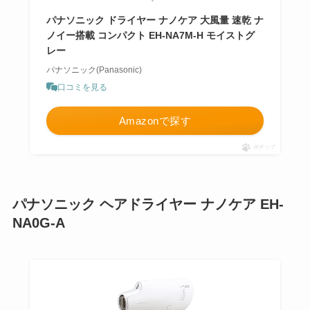
パナソニック ドライヤー ナノケア 大風量 速乾 ナ
ノイー搭載 コンパクト EH-NA7M-H モイストグ
レー
パナソニック(Panasonic)
口コミを見る
Amazonで探す
ポチップ
パナソニック ヘアドライヤー ナノケア EH-
NA0G-A