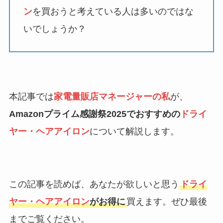
ン
を買おうと考えている人は多いのではな
いでしょうか？
本記事では
家電量販店マネージャーの私
が、
Amazonプライム感謝祭2025でおすすめの
ドライ
ヤー・ヘアアイロン
について解説します。
この記事を読めば、あなたが欲しいと思う
ドライ
ヤー・ヘアアイロン
がお得に
買えます。ぜひ最後
までご覧ください。