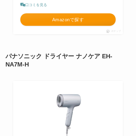
口コミを見る
Amazonで探す
ポチップ
パナソニック ドライヤー ナノケア EH-
NA7M-H