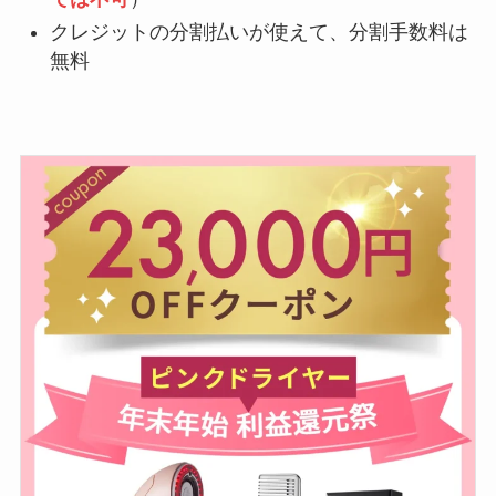
クレジットの分割払いが使えて、分割手数料は
無料