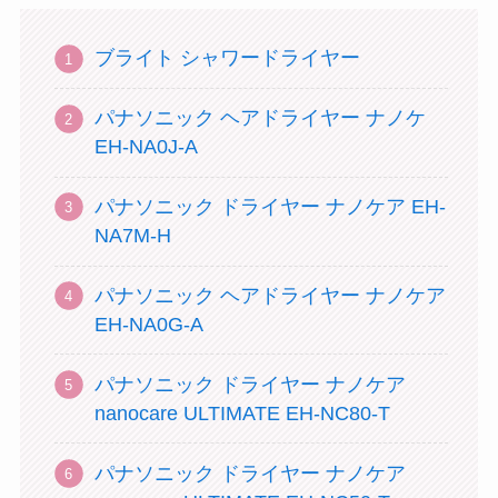
ブライト シャワードライヤー
パナソニック ヘアドライヤー ナノケ
EH-NA0J-A
パナソニック ドライヤー ナノケア EH-
NA7M-H
パナソニック ヘアドライヤー ナノケア
EH-NA0G-A
パナソニック ドライヤー ナノケア
nanocare ULTIMATE EH-NC80-T
パナソニック ドライヤー ナノケア