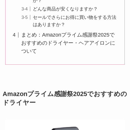
か？
どんな商品が安くなりますか？
セールでさらにお得に買い物をする方法
はありますか？
まとめ：Amazonプライム感謝祭2025で
おすすめのドライヤー・ヘアアイロンに
ついて
Amazonプライム感謝祭2025でおすすめの
ドライヤー