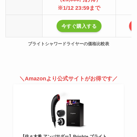
※1/12 23:59まで
今すぐ購入する
ブライトシャワードライヤー
の価格
比較表
＼Amazonより公式サイトがお得です／
【佐々木希 アンバサダー】Brighte ブライト