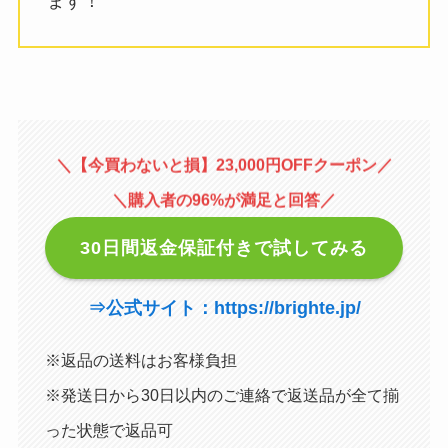
ます！
＼【今買わないと損】23,000円OFFクーポン／
＼購入者の96%が満足と回答／
30日間返金保証付きで試してみる
⇒公式サイト：https://brighte.jp/
※返品の送料はお客様負担
※発送日から30日以内のご連絡で返送品が全て揃
った状態で返品可