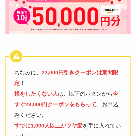
ちなみに、
23,000円引きクーポンは期間限
定
！
損をしたくない人
は、以下のボタンから
今
すぐ23,000円クーポンをもらって
、お申込
みください。
すでに1,000人以上がツヤ髪
を手に入れてい