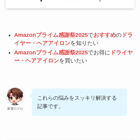
Amazonプライム感謝祭2025
で
おすすめ
の
ドラ
イヤー・ヘアアイロン
を知りたい
Amazonプライム感謝祭2025
でお得に
ドライヤ
ー・ヘアアイロン
を買いたい
これらの悩みをスッキリ解決する
記事です。
家電のプロ