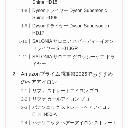
Shine HD15
Dysonドライヤー Dyson Supersonic
Shine HD08
Dysonドライヤー Dyson Supersonic r
HD17
SALONIA サロニア スピーディーイオン
ドライヤー SL-013GR
SALONIA サロニア グロッシーケア ドラ
イヤー
Amazonプライム感謝祭2025でおすすめ
のヘアアイロン
リファ ストレートアイロン プロ
リファ カールアイロン プロ
パナソニック ストレートヘアアイロン
EH-HN50-A
パナソニック ヘアーアイロン ストレート