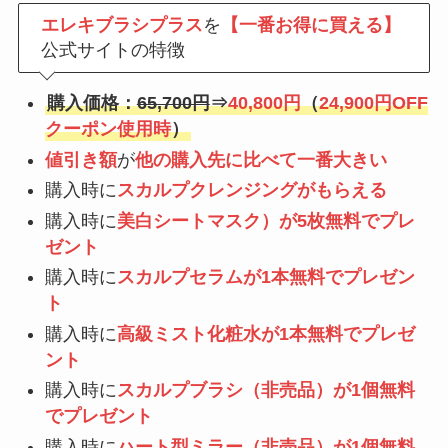
エレキブラシプラス
を
【一番お得に買える】
公式サイトの特徴
購入価格：
65,700円
⇒
40,800円
（
24,900円OFF
クーポン使用時
）
値引き額
が
他の購入先に比べて一番大きい
購入時に
スカルプクレンジングがもらえる
購入時に
美白シートマスク）が5枚無料でプレ
ゼント
購入時に
スカルプセラムが1本無料でプレゼン
ト
購入時に
高級ミスト化粧水が1本無料でプレゼ
ント
購入時に
スカルプブラシ（非売品）が1個無料
でプレゼント
購入時に
ハート型ミラー（非売品）が1個無料