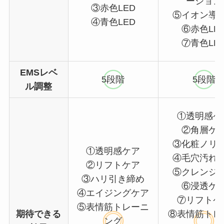
ーション
③赤色LED
⑤イオン導
④青色LED
⑥赤色LE
⑦青色LE
EMSレベ
5段階
5段階
ル調整
①透明感ケ
②角層ケ
③化粧ノリ
①透明感ケア
④毛穴汚れ
②リフトケア
⑤クレンジ
③ハリ引き締め
⑥浸透ケ
④エイジングケア
⑦リフトケ
⑤表情筋トレーニ
期待できる
⑧表情筋トレ
ング