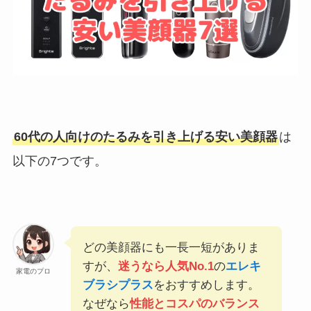
60代の人向けのたるみを引き上げる安い美顔器
は
以下の7つです。
どの美顔器にも一長一短がありま
すが、
迷うなら人気No.1
の
エレキ
家電のプロ
ブラシプラス
をおすすめします。
なぜなら
性能とコスパのバランス