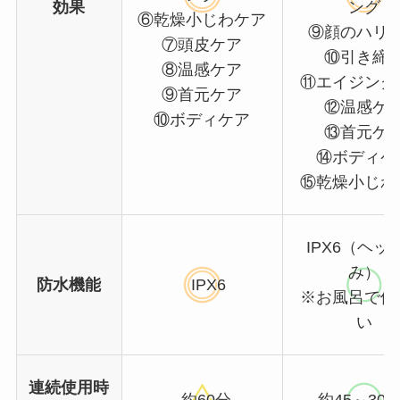
効果
ング
⑥乾燥小じわケア
⑨顔のハリ
⑦頭皮ケア
⑩引き締
⑧温感ケア
⑪エイジング
⑨首元ケア
⑫温感ケ
⑩ボディケア
⑬首元ケ
⑭ボディケ
⑮乾燥小じわ
IPX6（ヘッ
み）
防水機能
IPX6
※お風呂で使
い
連続使用時