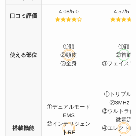
4.08/5.0
4.57/5.0
口コミ評価
①顔
①顔
使える部位
②頭皮
②首筋
③全身
③フェイスラ
①トリプルE
②3MHz R
①デュアルモード
③ウルトラ低
EMS
微電流
②インテリジェン
搭載機能
④エレクトロ
トRF