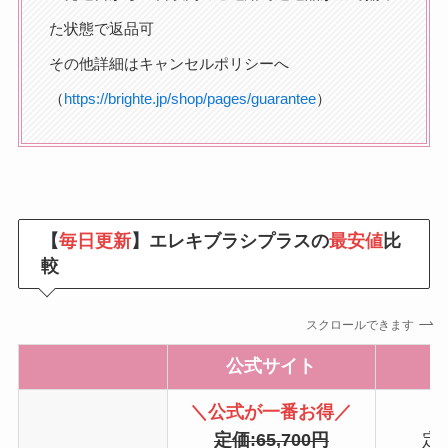
た状態で返品可
その他詳細はキャンセルポリシーへ
（
https://brighte.jp/shop/pages/guarantee
）
【
毎日更新
】エレキブラシプラスの
最安値
比
較
スクロールできます
公式サイト
＼公式が一番お得／
定価:65,700円
定価